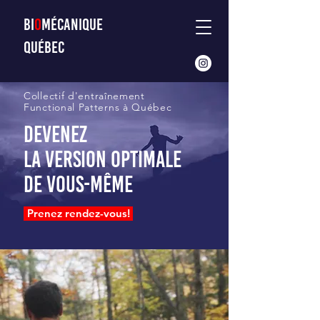
BI
O
MÉCANIQUE
QUÉBEC
Collectif d'entraînement
Functional Patterns à Québec
Devenez
la version optimale
de vous-même
Prenez rendez-vous!