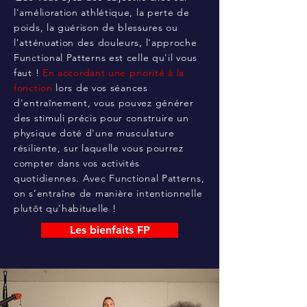
l'amélioration athlétique, la perte de
poids, la guérison de blessures ou
l'atténuation des douleurs, l'approche
Functional Patterns est celle qu'il vous
faut !
En accordant une priorité à la
fonction
lors de vos séances
d'entraînement, vous pouvez générer
des stimuli précis pour construire un
physique doté d'une musculature
résiliente, sur laquelle vous pourrez
compter dans vos activités
quotidiennes. Avec Functional Patterns,
on s’entraîne de manière intentionnelle
plutôt qu'habituelle !
Les bienfaits FP