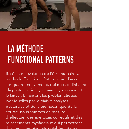
La méthode
Functional Patterns
Basée sur l'évolution de l'être humain, la
méthode Functional Patterns met l'accent
sur quatre mouvements qui nous définissent
: la posture érigée, la marche, la course et
le lancer. En ciblant les problématiques
individuelles par le biais d'analyses
posturales et de la biomécanique de la
course, nous sommes en mesure
d'effectuer des exercices correctifs et des
relâchements myofasciaux qui permettent
d'obtenir des résultats notables dès les